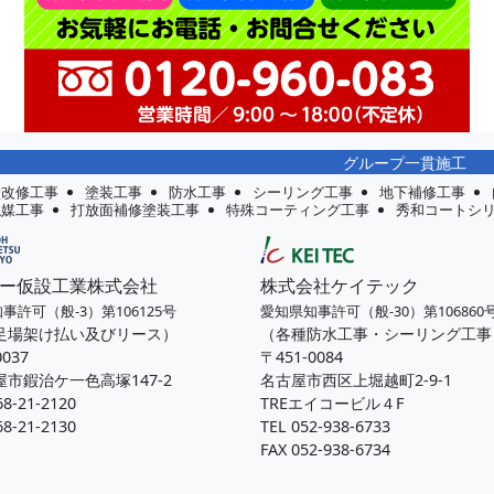
グループ一貫施工
壁改修工事
塗装工事
防水工事
シーリング工事
地下補修工事
触媒工事
打放面補修塗装工事
特殊コーティング工事
秀和コートシ
ー仮設工業株式会社
株式会社ケイテック
事許可（般-3）第106125号
愛知県知事許可（般-30）第106860
足場架け払い及びリース）
（各種防水工事・シーリング工事
0037
〒451-0084
市鍜治ケ一色高塚147-2
名古屋市西区上堀越町2-9-1
68-21-2120
TREエイコービル４F
68-21-2130
TEL 052-938-6733
FAX 052-938-6734