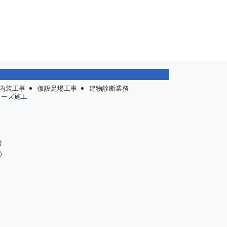
内装工事
仮設足場工事
建物診断業務
リーズ施工
号
）