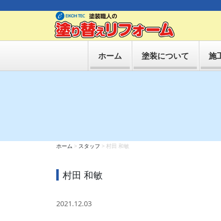
ホーム
塗装について
施
ホーム
>
スタッフ
>
村田 和敏
村田 和敏
2021.12.03