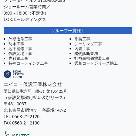
フリーダイヤル／0120-960-083
ショールーム営業時間／
9:00～18:00（不定休）
LOKホールディングス
グループ一貫施工
外壁改修工事
塗装工事
防水工事
シーリング工事
地下補修工事
内装工事
仮設足場工事
建物診断業務
光触媒工事
打放面補修塗装工事
特殊コーティング工事
秀和コートシリーズ施工
エイコー仮設工業株式会社
愛知県知事許可（般-3）第106125号
（仮設足場架け払い及びリース）
〒481-0037
北名古屋市鍜治ケ一色高塚147-2
TEL 0568-21-2120
FAX 0568-21-2130