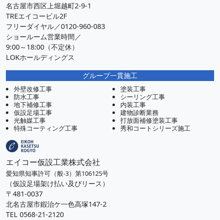
名古屋市西区上堀越町2-9-1
TREエイコービル2F
フリーダイヤル／0120-960-083
ショールーム営業時間／
9:00～18:00（不定休）
LOKホールディングス
グループ一貫施工
外壁改修工事
塗装工事
防水工事
シーリング工事
地下補修工事
内装工事
仮設足場工事
建物診断業務
光触媒工事
打放面補修塗装工事
特殊コーティング工事
秀和コートシリーズ施工
エイコー仮設工業株式会社
愛知県知事許可（般-3）第106125号
（仮設足場架け払い及びリース）
〒481-0037
北名古屋市鍜治ケ一色高塚147-2
TEL 0568-21-2120