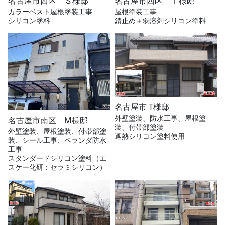
名古屋市西区 Ｓ様邸
名古屋市西区 Ｔ様邸
カラーベスト屋根塗装工事
屋根塗装工事
シリコン塗料
錆止め＋弱溶剤シリコン塗料
名古屋市 T様邸
外壁塗装、防水工事、屋根塗
名古屋市南区 M様邸
装、付帯部塗装
外壁塗装、屋根塗装、付帯部塗
遮熱シリコン塗料使用
装、シール工事、ベランダ防水
工事
スタンダードシリコン塗料（エ
スケー化研：セラミシリコン）