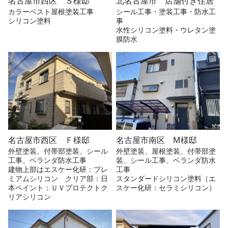
名古屋市西区 Ｓ様邸
北名古屋市 店舗付き住居
カラーベスト屋根塗装工事
シール工事・塗装工事・防水工
シリコン塗料
事
水性シリコン塗料・ウレタン塗
膜防水
名古屋市西区 Ｆ様邸
名古屋市南区 M様邸
外壁塗装、付帯部塗装、シール
外壁塗装、屋根塗装、付帯部塗
工事、ベランダ防水工事
装、シール工事、ベランダ防水
建物上部はエスケー化研：プレ
工事
ミアムシリコン クリア部：日
スタンダードシリコン塗料（エ
本ペイント：ＵＶプロテクトク
スケー化研：セラミシリコン）
リアシリコン