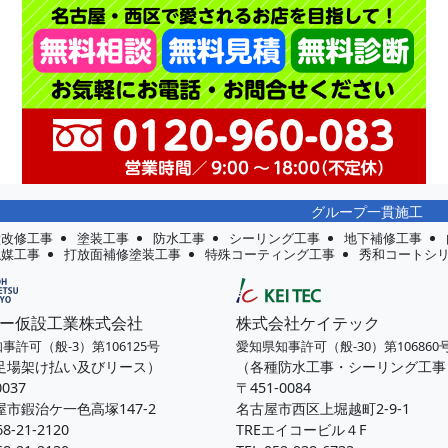
グループ一貫施工
壁改修工事
塗装工事
防水工事
シーリング工事
地下補修工事
触媒工事
打放面補修塗装工事
特殊コーティング工事
秀和コートシ
ー仮設工業株式会社
株式会社ケイテック
事許可（般-3）第106125号
愛知県知事許可（般-30）第106860
足場架け払い及びリース）
（各種防水工事・シーリング工事
0037
〒451-0084
市鍜治ケ一色高塚147-2
名古屋市西区上堀越町2-9-1
68-21-2120
TREエイコービル４F