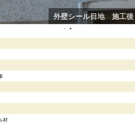
外壁シール目地 施工後
事
ル材