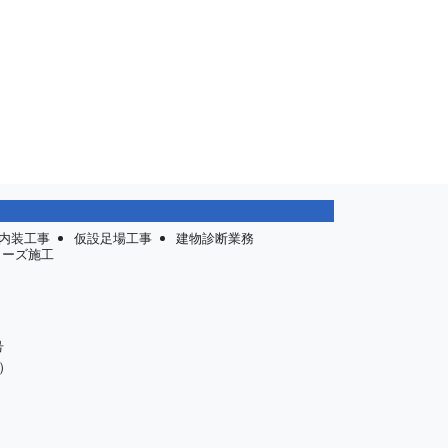
内装工事
仮設足場工事
建物診断業務
リーズ施工
号
）