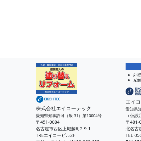
外
光
エイコ
株式会社エイコーテック
愛知県知
（仮設
愛知県知事許可（般-31）第10004号
〒451-0084
〒481-
名古屋市西区上堀越町2-9-1
北名古屋
TREエイコービル2F
TEL 05