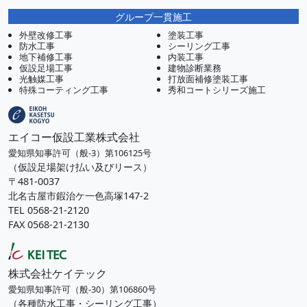
グループ一貫施工
外壁改修工事
塗装工事
防水工事
シーリング工事
地下補修工事
内装工事
仮設足場工事
建物診断業務
光触媒工事
打放面補修塗装工事
特殊コーティング工事
秀和コートシリーズ施工
エイコー仮設工業株式会社
愛知県知事許可（般-3）第106125号
（仮設足場架け払い及びリース）
〒481-0037
北名古屋市鍜治ケ一色高塚147-2
TEL 0568-21-2120
FAX 0568-21-2130
株式会社ケイテック
愛知県知事許可（般-30）第106860号
（各種防水工事・シーリング工事）