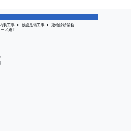
内装工事
仮設足場工事
建物診断業務
リーズ施工
号
）