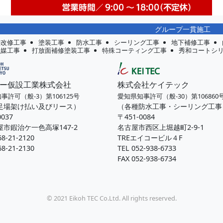
グループ一貫施工
壁改修工事
塗装工事
防水工事
シーリング工事
地下補修工事
触媒工事
打放面補修塗装工事
特殊コーティング工事
秀和コートシ
ー仮設工業株式会社
株式会社ケイテック
事許可（般-3）第106125号
愛知県知事許可（般-30）第106860
足場架け払い及びリース）
（各種防水工事・シーリング工事
0037
〒451-0084
市鍜治ケ一色高塚147-2
名古屋市西区上堀越町2-9-1
68-21-2120
TREエイコービル４F
68-21-2130
TEL 052-938-6733
FAX 052-938-6734
© 2021 Eikoh TEC Co.Ltd. All rights reserved.