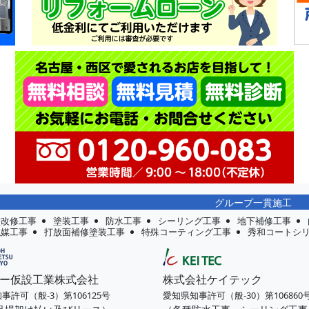
グループ一貫施工
壁改修工事
塗装工事
防水工事
シーリング工事
地下補修工事
触媒工事
打放面補修塗装工事
特殊コーティング工事
秀和コートシ
ー仮設工業株式会社
株式会社ケイテック
事許可（般-3）第106125号
愛知県知事許可（般-30）第106860