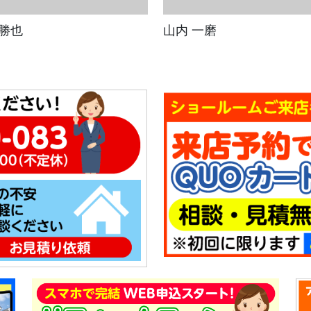
 勝也
山内 一磨