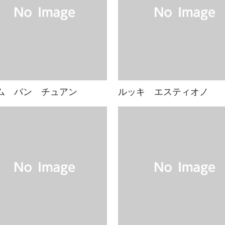
ム バン チュアン
ルッキ エスティオノ